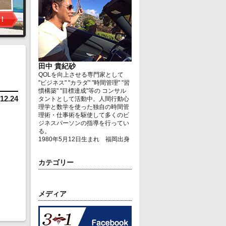
田中 貴紀砂
QOLを向上させる専門家として
"ビジネス" "カラダ" "時間管理" "習
慣構築" "目標達成"等の コンサル
12.24
タントとして活動中。人間行動心
理学と数学を使った独自の時間管
理術・仕事術を駆使して多くのビ
ジネスパーソンの指導を行ってい
る。
1980年5月12日生まれ 福岡出身
カテゴリー
メディア