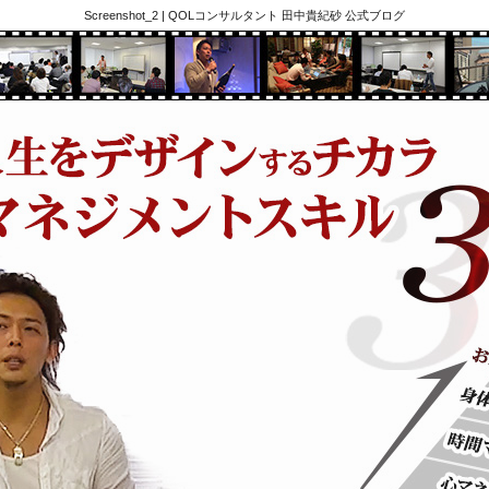
Screenshot_2 | QOLコンサルタント 田中貴紀砂 公式ブログ