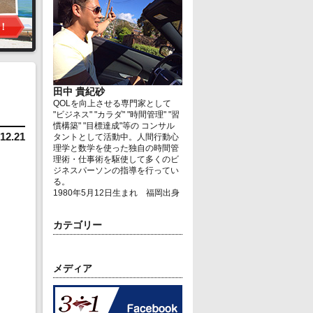
田中 貴紀砂
QOLを向上させる専門家として
"ビジネス" "カラダ" "時間管理" "習
慣構築" "目標達成"等の コンサル
12.21
タントとして活動中。人間行動心
理学と数学を使った独自の時間管
理術・仕事術を駆使して多くのビ
ジネスパーソンの指導を行ってい
る。
1980年5月12日生まれ 福岡出身
カテゴリー
メディア