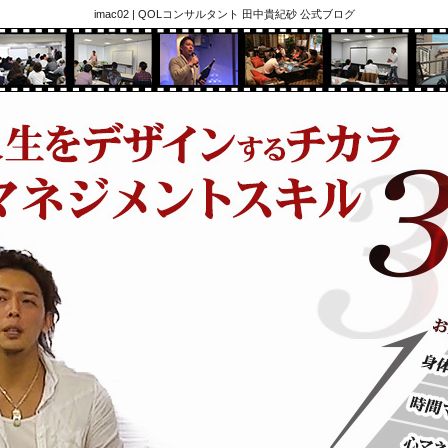
imac02 | QOLコンサルタント 田中貴紀砂 公式ブログ