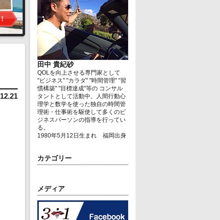
田中 貴紀砂
QOLを向上させる専門家として
"ビジネス" "カラダ" "時間管理" "習
慣構築" "目標達成"等の コンサル
12.21
タントとして活動中。人間行動心
理学と数学を使った独自の時間管
理術・仕事術を駆使して多くのビ
ジネスパーソンの指導を行ってい
る。
1980年5月12日生まれ 福岡出身
カテゴリー
メディア