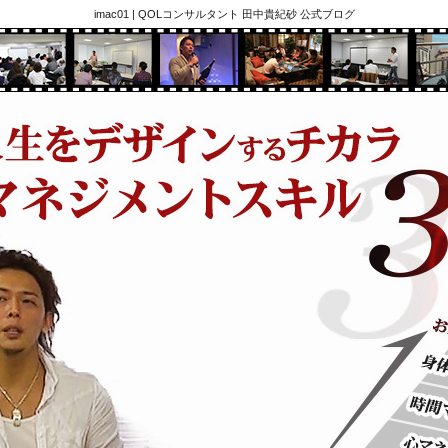
imac01 | QOLコンサルタント 田中貴紀砂 公式ブログ