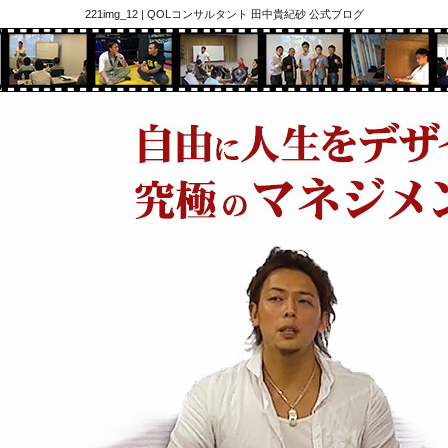
221img_12 | QOLコンサルタント 田中貴紀砂 公式ブログ