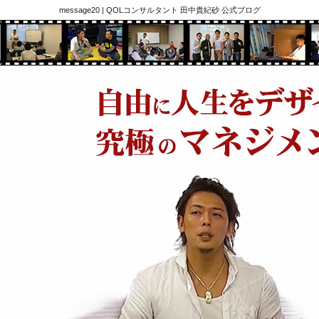
message20 | QOLコンサルタント 田中貴紀砂 公式ブログ