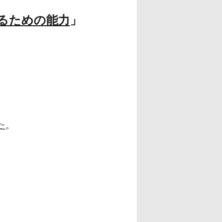
るための能力
」
た
。