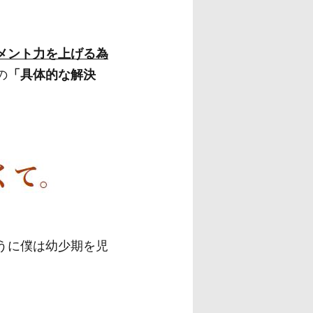
メント力を上げる為
の
「具体的な解決
うに僕は幼少期を児