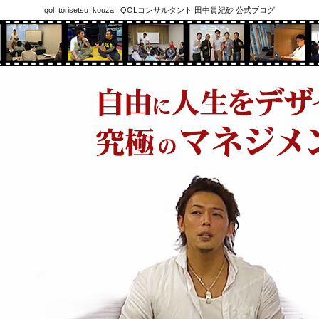
qol_torisetsu_kouza | QOLコンサルタント 田中貴紀砂 公式ブログ