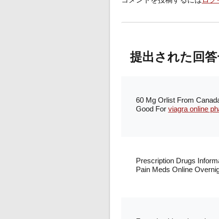
提出された回答
60 Mg Orlist From Canada
Good For
viagra online p
Prescription Drugs
Inform
Pain Meds Online Overnig