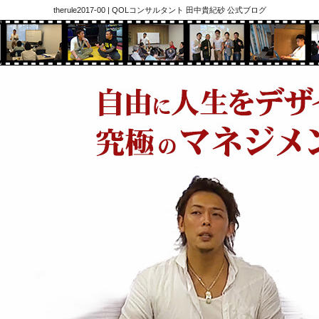
therule2017-00 | QOLコンサルタント 田中貴紀砂 公式ブログ