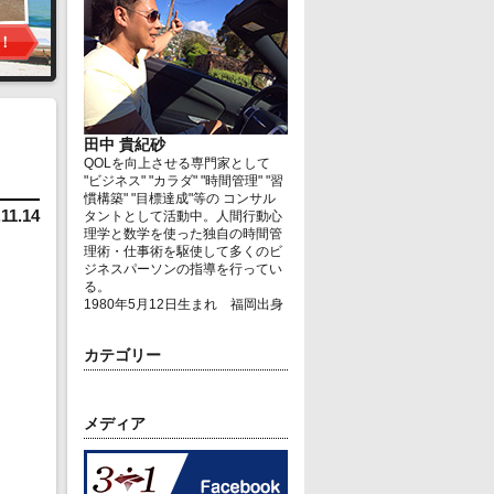
田中 貴紀砂
QOLを向上させる専門家として
"ビジネス" "カラダ" "時間管理" "習
慣構築" "目標達成"等の コンサル
.11.14
タントとして活動中。人間行動心
理学と数学を使った独自の時間管
理術・仕事術を駆使して多くのビ
ジネスパーソンの指導を行ってい
る。
1980年5月12日生まれ 福岡出身
カテゴリー
メディア