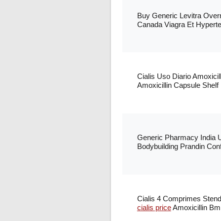
Buy Generic Levitra Over
Canada Viagra Et Hyperte
Cialis Uso Diario Amoxicill
Amoxicillin Capsule Shelf
Generic Pharmacy India 
Bodybuilding Prandin Con
Cialis 4 Comprimes Sten
cialis price
Amoxicillin Bmp