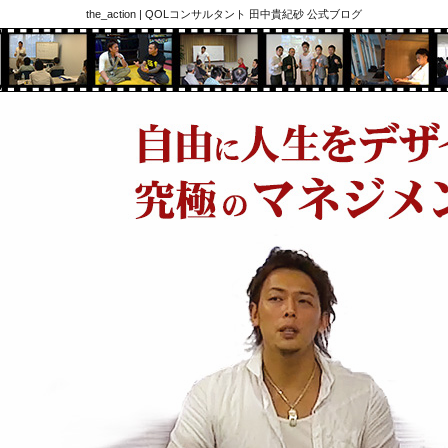
the_action | QOLコンサルタント 田中貴紀砂 公式ブログ