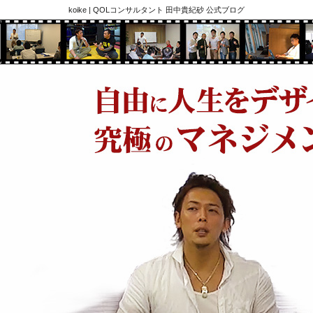
koike | QOLコンサルタント 田中貴紀砂 公式ブログ