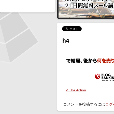
h4
< The Action
コメントを投稿するには
ログ