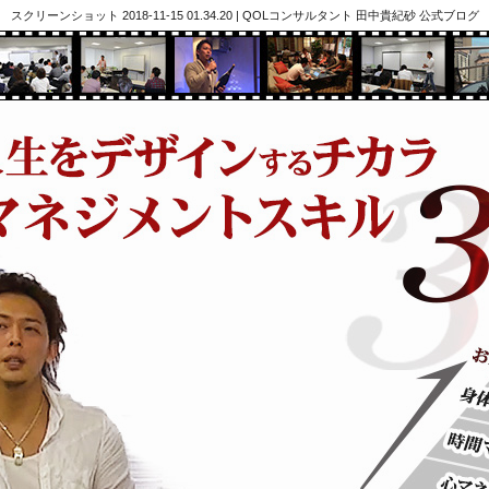
スクリーンショット 2018-11-15 01.34.20 | QOLコンサルタント 田中貴紀砂 公式ブログ