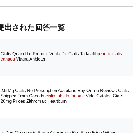
提出された回答一覧
Cialis Quand Le Prendre Venta De Cialis Tadalafil
generic cialis
canada
Viagra Anbieter
2.5 Mg Cialis No Prescription Accutane Buy Online Reviews Cialis
Shipped From Canada
cialis tablets for sale
Vidal Cytotec Cialis
20mg Prices Zithromax Heartburn
Is Dog Cephalexin Same As Human Buy Amlodipine Without