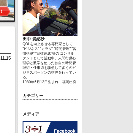
田中 貴紀砂
QOLを向上させる専門家として
"ビジネス" "カラダ" "時間管理" "習
慣構築" "目標達成"等の コンサル
.11.15
タントとして活動中。人間行動心
理学と数学を使った独自の時間管
理術・仕事術を駆使して多くのビ
ジネスパーソンの指導を行ってい
る。
1980年5月12日生まれ 福岡出身
カテゴリー
メディア