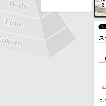
スク
< 
コ