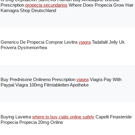
Prescription
propecia secundarios
Where Does Propecia Grow Hair
Kamagra Shop Deutschland
Generico De Propecia Comprar Levitra
viagra
Tadafalil Jelly Uk
Provera Dysmenorrhea
Buy Prednisone Onlineno Prescription
viagra
Viagra Pay With
Paypal Viagra 100mg Filmtabletten Apotheke
Buying Lavietra
where to buy cialis online safely
Capelli Finasteride
Propecia Propecia 20mg Online