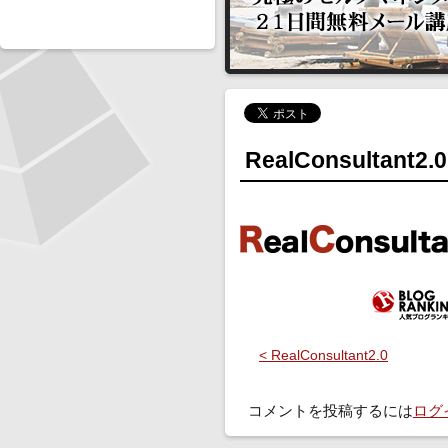
RealConsultant2.0
< RealConsultant2.0
コメントを投稿するには
ログ