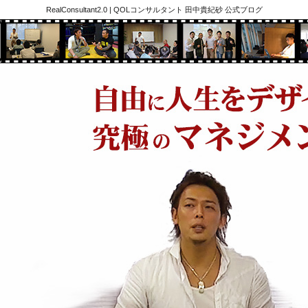
RealConsultant2.0 | QOLコンサルタント 田中貴紀砂 公式ブログ