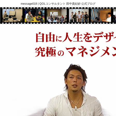
message018 | QOLコンサルタント 田中貴紀砂 公式ブログ