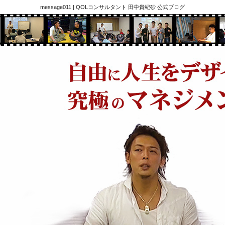
message011 | QOLコンサルタント 田中貴紀砂 公式ブログ