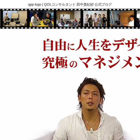
qpp-logo | QOLコンサルタント 田中貴紀砂 公式ブログ