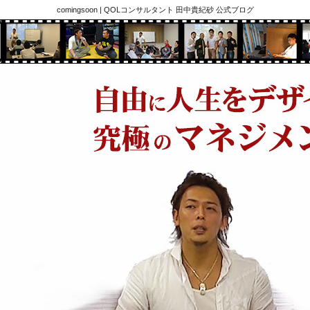
comingsoon | QOLコンサルタント 田中貴紀砂 公式ブログ