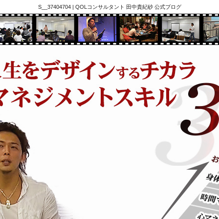
S__37404704 | QOLコンサルタント 田中貴紀砂 公式ブログ