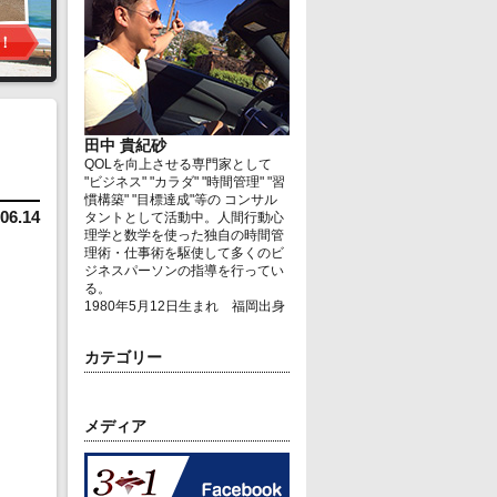
田中 貴紀砂
QOLを向上させる専門家として
"ビジネス" "カラダ" "時間管理" "習
慣構築" "目標達成"等の コンサル
06.14
タントとして活動中。人間行動心
理学と数学を使った独自の時間管
理術・仕事術を駆使して多くのビ
ジネスパーソンの指導を行ってい
る。
1980年5月12日生まれ 福岡出身
カテゴリー
メディア