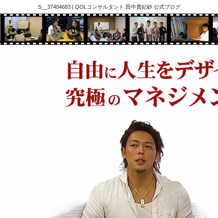
S__37404683 | QOLコンサルタント 田中貴紀砂 公式ブログ