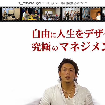
S__37404680 | QOLコンサルタント 田中貴紀砂 公式ブログ