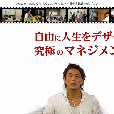
gyakuten_work_QR | QOLコンサルタント 田中貴紀砂 公式ブログ