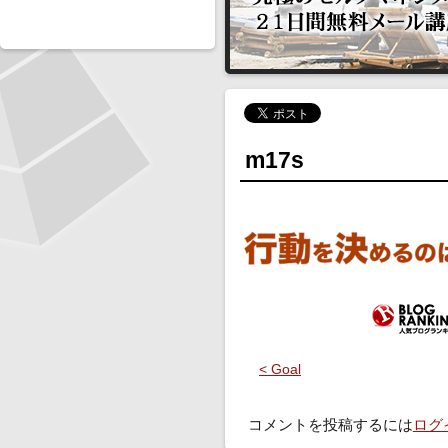
m17s
< Goal
コメントを投稿するには
ログ