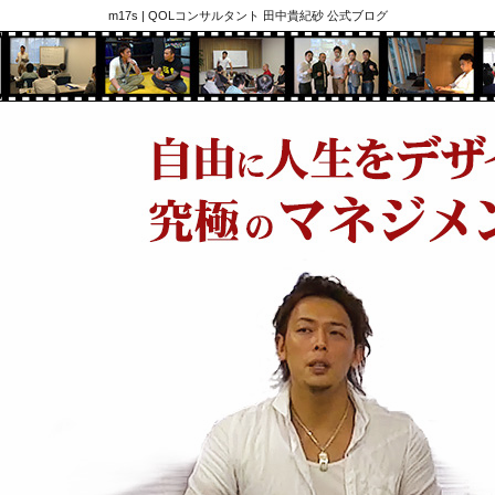
m17s | QOLコンサルタント 田中貴紀砂 公式ブログ