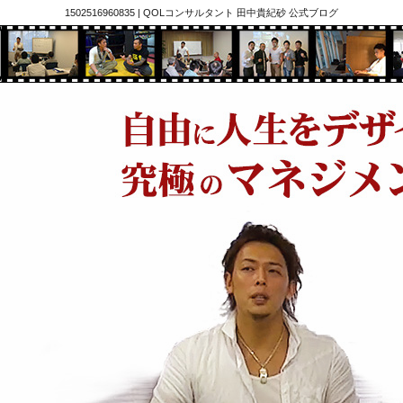
1502516960835 | QOLコンサルタント 田中貴紀砂 公式ブログ