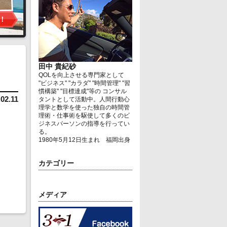
田中 貴紀砂
QOLを向上させる専門家として
"ビジネス" "カラダ" "時間管理" "習
慣構築" "目標達成"等の コンサル
.02.11
タントとして活動中。人間行動心
理学と数学を使った独自の時間管
理術・仕事術を駆使して多くのビ
ジネスパーソンの指導を行ってい
る。
1980年5月12日生まれ 福岡出身
カテゴリー
メディア