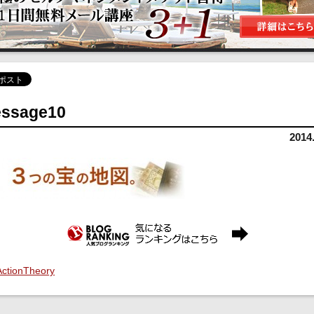
ssage10
2014
ActionTheory