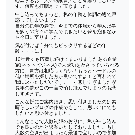
心温まるお二人の対談音声など有難うございま
す。何度も拝聴させて頂きました。
申し込みでちょっと、私の年齢と体調の処で戸
惑ってしまいました。
自分の長年の夢で、今までの体験から学んだ事
を多くの方々に学んで頂きたいと夢を抱きなが
ら今日に至りました。
気が付けば自分でもビックリするほどの年
齢・・・に！
10年近くも応援し続けてまいりましたある企業
家(ネットビジネス)で大成功を為さっていられる
方に、貴方は相応しくない！もっとハードルの
低い場所を探した方が良いですよ！と言われて
我に返ったしだいです。一寸悲しすぎましたが
長年の夢がこの一言で消し飛んでしまうのも悲
しすぎます。
こんな折にご案内頂き、思い付きましたのは素
晴らしいブログの作成でもして、思い出にでも
したいと思い付きました。
こんなことで人数制限のおりに、私が申し込ん
でも良いのかと思案いたしておりました。もし
人数の空きが出ましたら最後で宜しいので参加