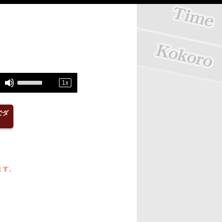
Use
1
x
Up/Down
Arrow
でダ
keys
to
increase
or
ます。
decrease
volume.