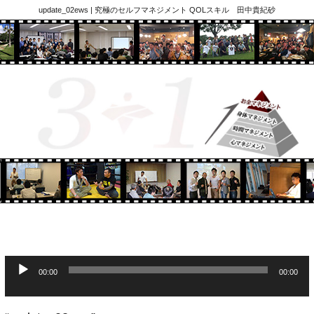
update_02ews | 究極のセルフマネジメント QOLスキル 田中貴紀砂
音
00:00
00:00
声
プ