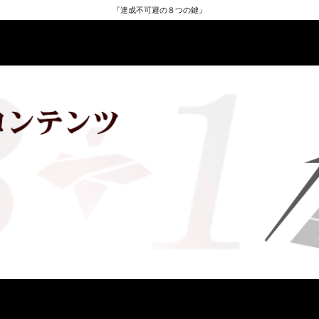
『達成不可避の８つの鍵』