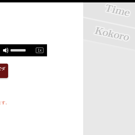
Use
1
x
Up/Down
Arrow
でダ
keys
to
increase
or
ます。
decrease
volume.