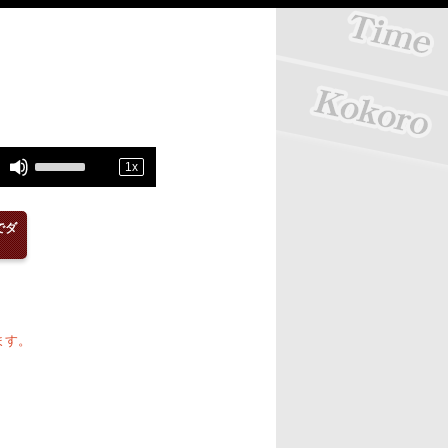
Use
1
x
Up/Down
Arrow
でダ
keys
to
increase
or
ます。
decrease
volume.