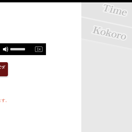
Use
1
x
Up/Down
Arrow
でダ
keys
to
increase
or
ます。
decrease
volume.